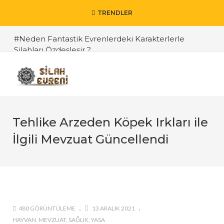
TRENDLER
#Neden Fantastik Evrenlerdeki Karakterlerle
Silahları Özdeşleşir ?
#Doğa Olayları Gerçekten Silah Olarak Kullanılabilir
mi ?
#İlaç Olarak Ceset Yemenin Korkunç Tarihi
#Porno Endüstrisi Neden Silah Sanayii Tarafından
Tehlike Arzeden Köpek Irkları ile
Destekleniyor ?
İlgili Mevzuat Güncellendi
#Yeniçeri Kıyafetlerinde İsimler
#1. Savunma Sanayii Tedarikçi Buluşmaları 18-20
Kasım 2021
#Subliminal Mesajların Keşfi ve Kısa Tarihi
480 GÖRÜNTÜLEME
13 ARALIK 2021
#Atlardan Güvercinlere, Köpeklerden Develere
HAYVAN
MEVZUAT
SAĞLIK
YASA