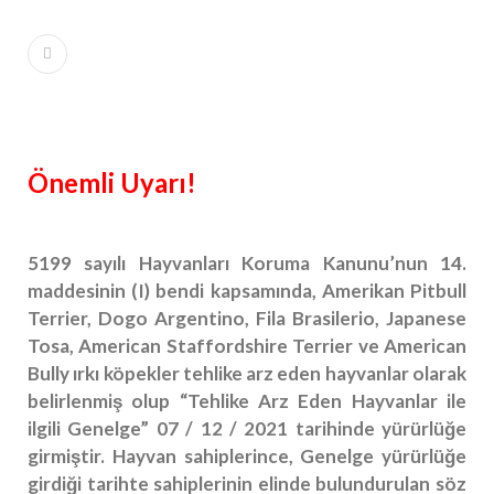
Kadar Savaşlarda Kullanılmış Hayvanlar
#Fantastik Evren Yazarlarının En Çok Zorlandığı
Konulardan Biri: Silah İsimlendirmesi!
#Commandos Efsanesi Neden Bitmiyor ?
Önemli Uyarı!
5199 sayılı Hayvanları Koruma Kanunu’nun 14.
maddesinin (I) bendi kapsamında, Amerikan Pitbull
Terrier, Dogo Argentino, Fila Brasilerio, Japanese
Tosa, American Staffordshire Terrier ve American
Bully ırkı köpekler tehlike arz eden hayvanlar olarak
belirlenmiş olup “Tehlike Arz Eden Hayvanlar ile
ilgili Genelge” 07 / 12 / 2021 tarihinde yürürlüğe
girmiştir. Hayvan sahiplerince, Genelge yürürlüğe
girdiği tarihte sahiplerinin elinde bulundurulan söz