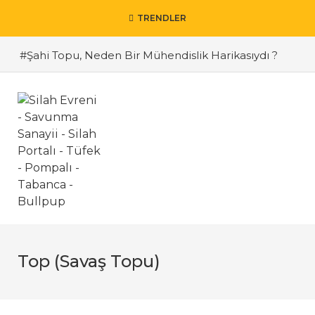
TRENDLER
#Şahi Topu, Neden Bir Mühendislik Harikasıydı ?
#Çanakkale Savaşı’na Ait Görseller…
Top (Savaş Topu)