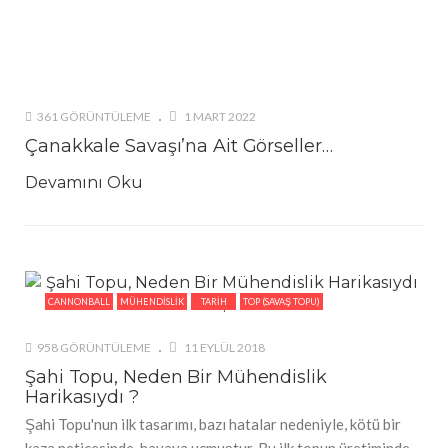
361 GÖRÜNTÜLEME
1 MART 2022
Çanakkale Savaşı’na Ait Görseller…
Devamını Oku
CANNONBALL
MÜHENDISLIK
TARIH
TOP (SAVAŞ TOPU)
958 GÖRÜNTÜLEME
11 EYLÜL 2018
Şahi Topu, Neden Bir Mühendislik
Harikasıydı ?
Şahi Topu'nun ilk tasarımı, bazı hatalar nedeniyle, kötü bir