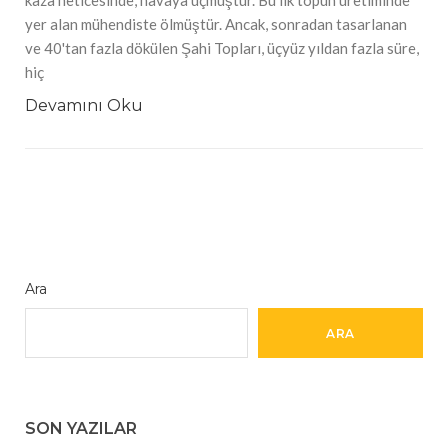
kaza neticesinde, havaya uçmuştur. Bu ilk topun üretiminde
yer alan mühendiste ölmüştür. Ancak, sonradan tasarlanan
ve 40'tan fazla dökülen Şahi Topları, üçyüz yıldan fazla süre,
hiç
Devamını Oku
Ara
ARA
SON YAZILAR